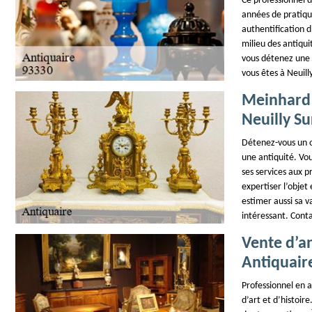
Ce professionnel d
années de pratiqu
authentification d
milieu des antiqui
vous détenez une a
vous êtes à Neuil
Meinhard 
Neuilly S
Détenez-vous un ob
une antiquité. Vou
ses services aux pr
expertiser l’objet 
estimer aussi sa va
intéressant. Conta
Vente d’an
Antiquair
Professionnel en a
d’art et d’histoir