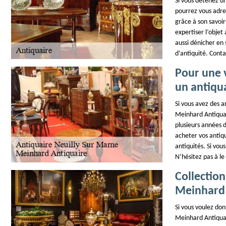
Si vous détenez un 
pourrez vous adre
grâce à son savoir
expertiser l’objet 
aussi dénicher en
d’antiquité. Conta
Pour une 
un antiqua
Si vous avez des a
Meinhard Antiquai
plusieurs années d
acheter vos antiqu
antiquités. Si vou
N’hésitez pas à le
Collectio
Meinhard 
Si vous voulez don
Meinhard Antiquai