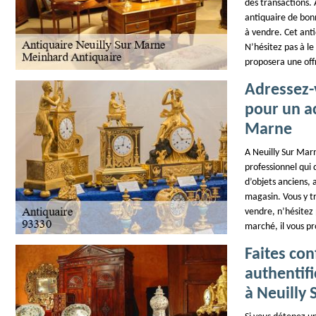
des transactions.
antiquaire de bonn
à vendre. Cet ant
N’hésitez pas à le
proposera une off
Adressez-
pour un ac
Marne
A Neuilly Sur Mar
professionnel qui 
d’objets anciens, 
magasin. Vous y tr
vendre, n’hésitez p
marché, il vous pr
Faites co
authentif
à Neuilly