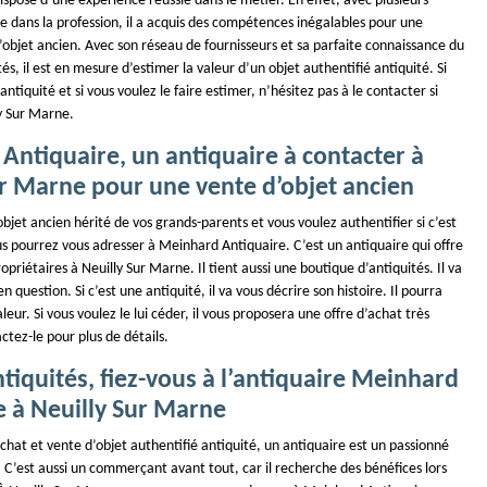
ispose d’une expérience réussie dans le métier. En effet, avec plusieurs
e dans la profession, il a acquis des compétences inégalables pour une
’objet ancien. Avec son réseau de fournisseurs et sa parfaite connaissance du
tés, il est en mesure d’estimer la valeur d’un objet authentifié antiquité. Si
ntiquité et si vous voulez le faire estimer, n’hésitez pas à le contacter si
ly Sur Marne.
Antiquaire, un antiquaire à contacter à
ur Marne pour une vente d’objet ancien
jet ancien hérité de vos grands-parents et vous voulez authentifier si c’est
s pourrez vous adresser à Meinhard Antiquaire. C’est un antiquaire qui offre
opriétaires à Neuilly Sur Marne. Il tient aussi une boutique d’antiquités. Il va
en question. Si c’est une antiquité, il va vous décrire son histoire. Il pourra
leur. Si vous voulez le lui céder, il vous proposera une offre d’achat très
ctez-le pour plus de détails.
tiquités, fiez-vous à l’antiquaire Meinhard
e à Neuilly Sur Marne
chat et vente d’objet authentifié antiquité, un antiquaire est un passionné
e. C’est aussi un commerçant avant tout, car il recherche des bénéfices lors