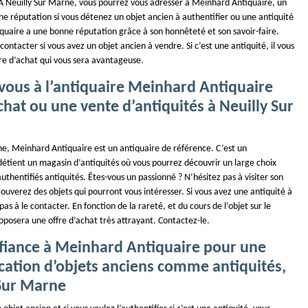
 À Neuilly Sur Marne, vous pourrez vous adresser à Meinhard Antiquaire, un
e réputation si vous détenez un objet ancien à authentifier ou une antiquité
iquaire a une bonne réputation grâce à son honnêteté et son savoir-faire.
 contacter si vous avez un objet ancien à vendre. Si c’est une antiquité, il vous
re d’achat qui vous sera avantageuse.
vous à l’antiquaire Meinhard Antiquaire
hat ou une vente d’antiquités à Neuilly Sur
ne, Meinhard Antiquaire est un antiquaire de référence. C’est un
détient un magasin d’antiquités où vous pourrez découvrir un large choix
authentifiés antiquités. Êtes-vous un passionné ? N’hésitez pas à visiter son
ouverez des objets qui pourront vous intéresser. Si vous avez une antiquité à
as à le contacter. En fonction de la rareté, et du cours de l’objet sur le
oposera une offre d’achat très attrayant. Contactez-le.
nfiance à Meinhard Antiquaire pour une
ication d’objets anciens comme antiquités,
 Sur Marne