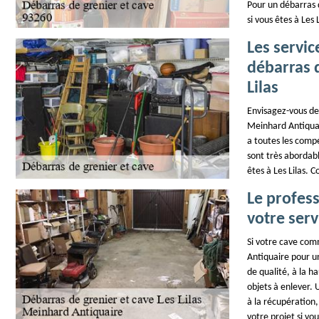
Pour un débarras d
si vous êtes à Les
Les servi
débarras d
Lilas
Envisagez-vous de 
Meinhard Antiquair
a toutes les compé
sont très abordable
êtes à Les Lilas. 
Le profes
votre serv
Si votre cave com
Antiquaire pour u
de qualité, à la ha
objets à enlever. 
à la récupération,
votre projet si vou