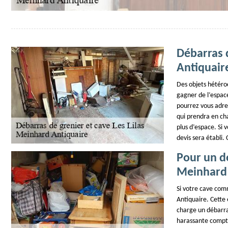
Débarras d
Antiquair
Des objets hétéroc
gagner de l’espace
pourrez vous adre
qui prendra en ch
plus d’espace. Si v
devis sera établi.
Pour un d
Meinhard 
Si votre cave com
Antiquaire. Cette
charge un débarra
harassante compte